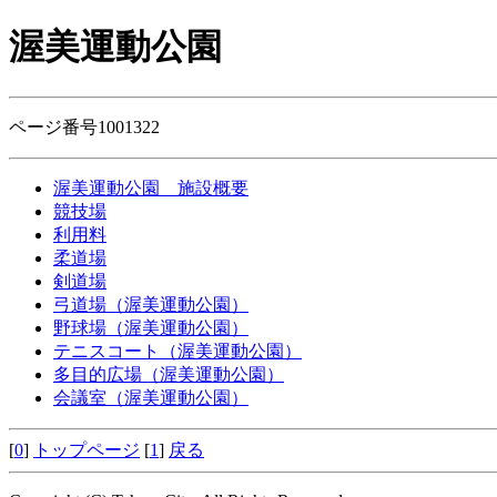
渥美運動公園
ページ番号1001322
渥美運動公園 施設概要
競技場
利用料
柔道場
剣道場
弓道場（渥美運動公園）
野球場（渥美運動公園）
テニスコート（渥美運動公園）
多目的広場（渥美運動公園）
会議室（渥美運動公園）
[
0
]
トップページ
[
1
]
戻る